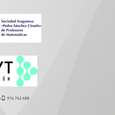
s
976 762 688