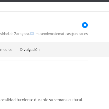
Secund
sidad de Zaragoza.
museodematematicas@unizar.es
 medios
Divulgación
a localidad turolense durante su semana cultural.